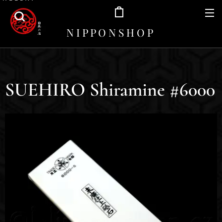
N I P P O N S H O P
SUEHIRO Shiramine #6000