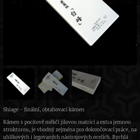
Shiage - finální, obtahovací kámen
Kámen s pocitově měkčí jílovou matricí a extra jemnou
strukturou, je vhodný zejména pro dokončovací práce, na
uhlíkových i legovaných nástrojových ocelích. Rychlá