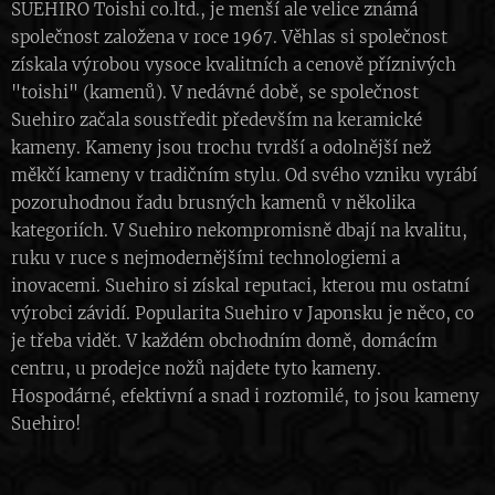
SUEHIRO Toishi co.ltd., je menší ale velice známá
společnost založena v roce 1967. Věhlas si společnost
získala výrobou vysoce kvalitních a cenově příznivých
"toishi" (kamenů). V nedávné době, se společnost
Suehiro začala soustředit především na keramické
kameny. Kameny jsou trochu tvrdší a odolnější než
měkčí kameny v tradičním stylu. Od svého vzniku vyrábí
pozoruhodnou řadu brusných kamenů v několika
kategoriích. V Suehiro nekompromisně dbají na kvalitu,
ruku v ruce s nejmodernějšími technologiemi a
inovacemi. Suehiro si získal reputaci, kterou mu ostatní
výrobci závidí. Popularita Suehiro v Japonsku je něco, co
je třeba vidět. V každém obchodním domě, domácím
centru, u prodejce nožů najdete tyto kameny.
Hospodárné, efektivní a snad i roztomilé, to jsou kameny
Suehiro!