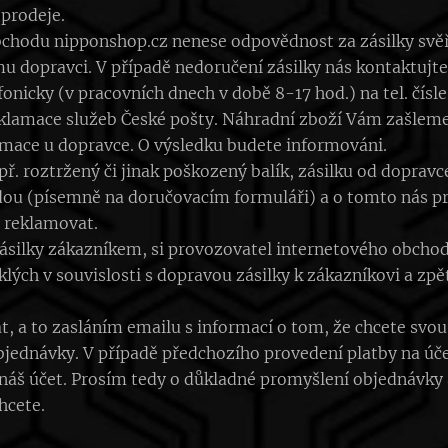
prodeje.
chodu nipponshop.cz nenese odpovědnost za zásilky svěř
mu dopravci. V případě nedoručení zásilky nás kontaktujt
onicky (v pracovních dnech v době 8-17 hod.) na tel. čí
eklamace služeb České pošty. Náhradní zboží Vám zašleme
amace u dopravce. O výsledku budete informováni.
př. roztržený či jinak poškozený balík, zásilku od doprav
adou (písemně na doručovacím formuláři) a o tomto nás p
 reklamovat.
zásilky zákazníkem, si provozovatel internetového obcho
lých v souvislosti s dopravou zásilky k zákazníkovi a zpět
 a to zasláním emailu s informací o tom, že chcete svou 
objednávky. V případě předchozího provedení platby na ú
 náš účet. Prosím tedy o důkladné promyšlení objednávky a 
chcete.