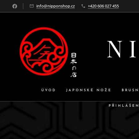
info@nipponshop.cz
+420 606 027 455
N I
ÚVOD
JAPONSKÉ NOŽE
BRUS
PŘIHLÁŠEN