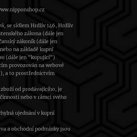
 www.nipponshop.cz
, se sídlem Hrdlív 146, Hrdlív
stenského zákona (dále jen
čanský zákoník (dále jen
 nebo na základě kupní
u (dále jen "kupující")
jícím provozován na webové
, a to prostřednictvím
zboží od prodávajícího, je
 činnosti nebo v rámci svého
hylná ujednání v kupní
uva a obchodní podmínky jsou