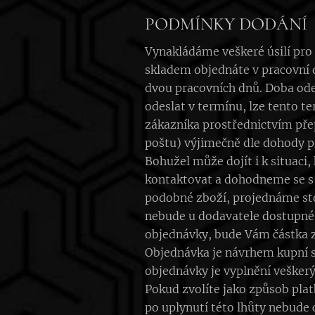
PODMÍNKY DODÁNÍ
Vynakládáme veškeré úsilí pro c
skladem objednáte v pracovní 
dvou pracovních dnů. Doba ode
odeslat v termínu, lze tento t
zákazníka prostřednictvím přep
poštu) výjimečně dle dohody p
Bohužel může dojít i k situac
kontaktovat a dohodneme se s 
podobné zboží, projednáme sto
nebude u dodavatele dostupné
objednávky, bude Vám částka z
Objednávka je návrhem kupní 
objednávky je vyplnění vešker
Pokud zvolíte jako způsob pla
po uplynutí této lhůty nebude