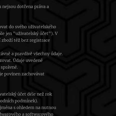
 nejsou dotčena práva a
ovat do svého uživatelského
le jen "uživatelský účet"). V
zboží též bez registrace
právně a pravdivě všechny údaje.
izovat. Údaje uvedené
 správné.
 je povinen zachovávat
ivatelský účet déle než rok
chodních podmínek).
zejména s ohledem na nutnou
rdwarového a softwarového