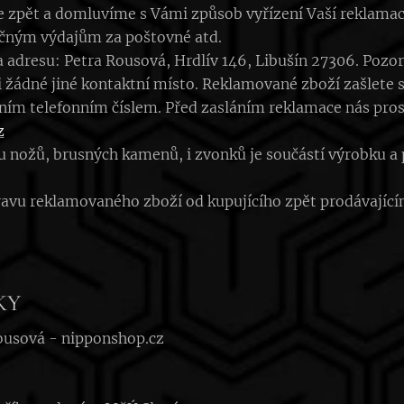
e zpět a domluvíme s Vámi způsob vyřízení Vaší reklama
ečným výdajům za poštovné atd.
 adresu: Petra Rousová, Hrdlív 146, Libušín 27306. Pozor, 
žádné jiné kontaktní místo. Reklamované zboží zašlete s
ním telefonním číslem. Před zasláním reklamace nás pro
z
 nožů, brusných kamenů, i zvonků je součástí výrobku a 
avu reklamovaného zboží od kupujícího zpět prodávajícímu
KY
ousová - nipponshop.cz