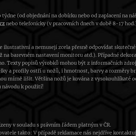
 týdne (od objednání na dobírku nebo od zaplacení na náš
cz
nebo telefonicky (v pracovních dnech v době 8-17 hod.
e ilustrativní a nemusejí zcela přesně odpovídat skute
ěž na barevném nastavení monitoru atd.). Případné dekora
no. Texty popisů výrobků mohou být z informačních zdroj
délky a profily ostří u nožů, i hmotnost, barvy a rozměry 
mírně lišit. Většina nožů je kována z vysokouhlíkaté oc
 návodu k použití!
zeny v souladu s právním řádem platným v ČR.
ovatele takto: V případě reklamace nás nejdříve kontaktu