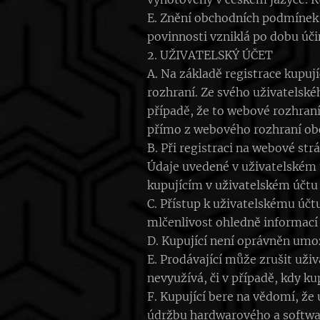
E. Znění obchodních podmínek 
povinnosti vzniklá po dobu úč
2. UŽIVATELSKÝ ÚČET
A. Na základě registrace kupu
rozhraní. Ze svého uživatelské
případě, že to webové rozhran
přímo z webového rozhraní ob
B. Při registraci na webové str
Údaje uvedené v uživatelském ú
kupujícím v uživatelském účtu 
C. Přístup k uživatelskému úč
mlčenlivost ohledně informací 
D. Kupující není oprávněn umo
E. Prodávající může zrušit uživ
nevyužívá, či v případě, kdy k
F. Kupující bere na vědomí, že
údržbu hardwarového a softwa