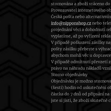
stornována a zboží vráceno do 
Provozovatel internetového ob
Česká pošta nebo alternativní
info@nipponshop.cz
nebo telef
projednání věci a dohodnutí r
vyplatíme, až po vyřízení rekl
V případě poškození zásilky na
pošty zásilku přeberte s výhr
abychom mohli věc u dopravce
V případě odmítnutí převzetí 
právo na náhradu nákladů vznik
Storno objednávky
Objednávku je možno stornovat,
(šesti) hodin od uskutečnění 
částka do 7 dnů od připsání na
jste si jisti, že zboží skutečně 
,