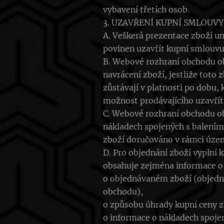
vybavení třetích osob.
3. UZAVŘENÍ KUPNÍ SMLOUVY
A. Veškerá prezentace zboží u
povinen uzavřít kupní smlouvu
B. Webové rozhraní obchodu obs
navrácení zboží, jestliže toto
zůstávají v platnosti po dob
možnost prodávajícího uzavřít
C. Webové rozhraní obchodu ob
nákladech spojených s balením
zboží doručováno v rámci územ
D. Pro objednání zboží vyplní
obsahuje zejména informace o
o objednávaném zboží (objedná
obchodu),
o způsobu úhrady kupní ceny 
o informace o nákladech spoje