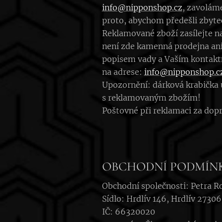
info@nipponshop.cz
, zavolám
proto, abychom předešli zbyt
Reklamované zboží zasílejte na
není zde kamenná prodejna ani 
popisem vady a Vaším kontakt
na adrese:
info@nipponshop.c
Upozornění: dárková krabička u
s reklamovaným zbožím!
Poštovné při reklamaci za dopr
OBCHODNÍ PODMÍN
Obchodní společnosti: Petra R
Sídlo: Hrdlív 146, Hrdlív 27306
IČ: 66320020