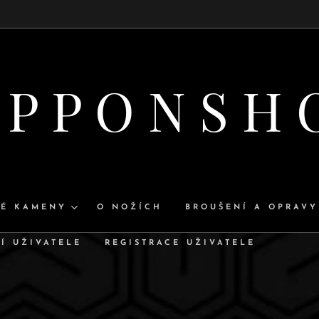
 P P O N S H
NÉ KAMENY
O NOŽÍCH
BROUŠENÍ A OPRAVY
Í UŽIVATELE
REGISTRACE UŽIVATELE