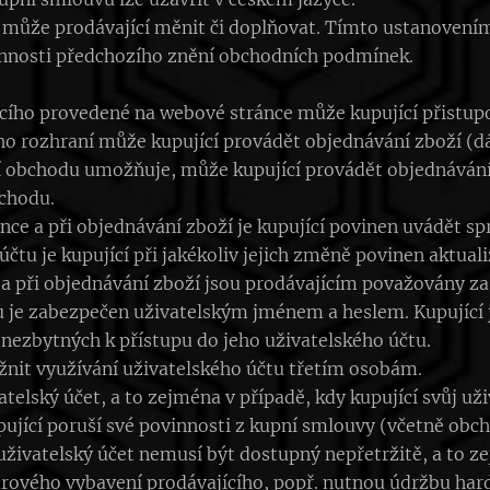
může prodávající měnit či doplňovat. Tímto ustanovením
innosti předchozího znění obchodních podmínek.
jícího provedené na webové stránce může kupující přistup
ho rozhraní může kupující provádět objednávání zboží (dá
í obchodu umožňuje, může kupující provádět objednávání 
chodu.
ánce a při objednávání zboží je kupující povinen uvádět s
čtu je kupující při jakékoliv jejich změně povinen aktual
a při objednávání zboží jsou prodávajícím považovány za
tu je zabezpečen uživatelským jménem a heslem. Kupující
nezbytných k přístupu do jeho uživatelského účtu.
žnit využívání uživatelského účtu třetím osobám.
atelský účet, a to zejména v případě, kdy kupující svůj už
upující poruší své povinnosti z kupní smlouvy (včetně ob
 uživatelský účet nemusí být dostupný nepřetržitě, a to 
rového vybavení prodávajícího, popř. nutnou údržbu ha