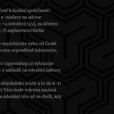
ené k dodání společnosti
e e-mailem na adrese
sle: +420606027455, za účelem
, či zaplacenou částku
ce nepřebírejte nebo od České
rosím neprodleně informujte,
du nipponshop.cz vyhrazuje
 a nákladů na odeslání faktury.
objednávku zrušit a to do 6-ti
čet Vám bude vrácena zaslaná
odeslání této až ve chvíli, kdy