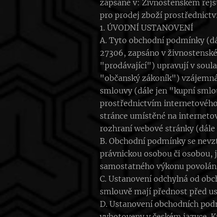
zapsané v: Živnostenském rej
pro prodej zboží prostřednict
1. ÚVODNÍ USTANOVENÍ
A. Tyto obchodní podmínky (dá
27306, zapsáno v živnostenské
"prodávající") upravují v soul
"občanský zákoník") vzájemná p
smlouvy (dále jen "kupní smlou
prostřednictvím internetového
stránce umístěné na interneto
rozhraní webové stránky (dále
B. Obchodní podmínky se nevzta
právnickou osobou či osobou, j
samostatného výkonu povolání
C. Ustanovení odchylná od obc
smlouvě mají přednost před u
D. Ustanovení obchodních pod
vyhotoveny v českém jazyce. K