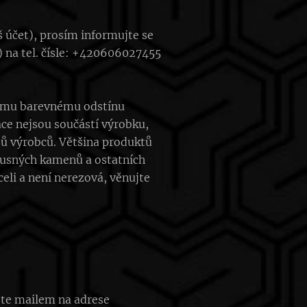
 účet), prosím informujte se
) na tel. čísle: +420606027455
čnému barevnému odstínu
ce nejsou součástí výrobku,
ů výrobců. Většina produktů
brusných kamenů a ostatních
eli a není nerezová, věnujte
jte mailem na adrese