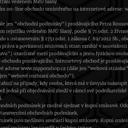
stříku vedeném MěÚ Slaný
vím on-line obchodu umístěného na internetové adrese:
le jen "obchodní podmínky") prodávajícího Petra Rousová
m rejstříku vedeném MěÚ Slaný, podle § 71 odst. 2 živno
adu s ustanovením § 1751 odst. 1 zákona č. 89/2012 Sb., ob
ráva a povinnosti smluvních stran vzniklé v souvislosti
va") uzavírané mezi prodávajícím a jinou fyzickou osobo
 obchodu prodávajícího. Internetový obchod je prodáva
vé adrese www.nipponshop.cz (dále jen "webová stránka")
 jen "webové rozhraní obchodu").
hují na případy, kdy osoba, která má v úmyslu nakoupit 
ež jedná při objednávání zboží v rámci své podnikatelské
.
hodních podmínek je možné sjednat v kupní smlouvě. Odc
stanoveními obchodních podmínek.
mínek jsou nedílnou součástí kupní smlouvy. Kupní smlo
upní smlouvu lze uzavřít v českém jazyce.