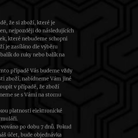
ě, že si zboží, které je
n, nejpozději do následujících
vek, které nebudeme schopni
í je zasíláno dle výběru
balík do ruky nebo balík na
tomto případě Vás budeme vždy
ti zboží, nabídneme Vám jiné
upit v případě, že zboží
neme se s Vámi na stornu
u platnosti elektronické
rmuláři.
ervováno po dobu 7 dnů. Pokud
náš účet, bude objednávka