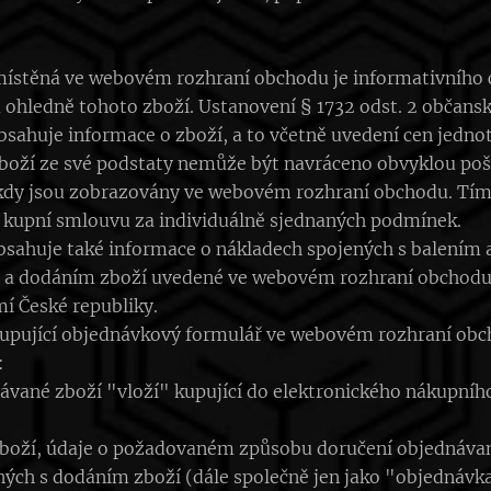
místěná ve webovém rozhraní obchodu je informativního c
 ohledně tohoto zboží. Ustanovení § 1732 odst. 2 občansk
ahuje informace o zboží, a to včetně uvedení cen jednot
 zboží ze své podstaty nemůže být navráceno obvyklou poš
u, kdy jsou zobrazovány ve webovém rozhraní obchodu. T
 kupní smlouvu za individuálně sjednaných podmínek.
sahuje také informace o nákladech spojených s balením 
 a dodáním zboží uvedené ve webovém rozhraní obchodu p
í České republiky.
 kupující objednávkový formulář ve webovém rozhraní ob
:
vané zboží "vloží" kupující do elektronického nákupníh
zboží, údaje o požadovaném způsobu doručení objednáva
ných s dodáním zboží (dále společně jen jako "objednávka