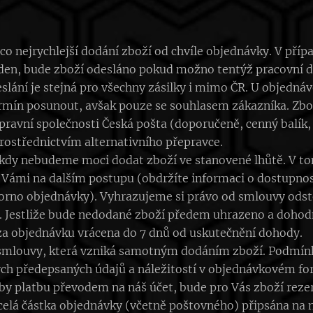
o nejrychlejší dodání zboží od chvíle objednávky. V případ
den, bude zboží odesláno pokud možno tentýž pracovní de
slání je stejná pro všechny zásilky i mimo ČR. U objedná
ermín posunout, avšak pouze se souhlasem zákazníka. Zbož
ravní společnosti Česká pošta (doporučeně, cenný balík, 
rostřednictvím alternativního přepravce.
i, kdy nebudeme moci dodat zboží ve stanovené lhůtě. V 
Vámi na dalším postupu (obdržíte informaci o dostupnos
rno objednávky). Vyhrazujeme si právo od smlouvy odsto
. Jestliže bude nedodané zboží předem uhrazeno a dohod
a objednávku vrácena do 7 dnů od uskutečnění dohody.
smlouvy, která vzniká samotným dodáním zboží. Podmínko
ých předepsaných údajů a náležitostí v objednávkovém fo
tby platbu převodem na náš účet, bude pro Vás zboží rez
 celá částka objednávky (včetně poštovného) připsána na 