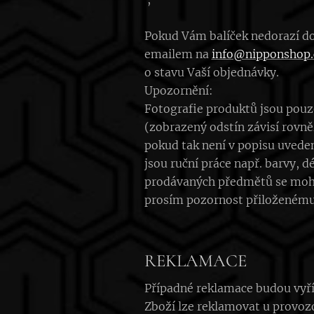
Pokud Vám balíček nedorazí do
emailem na
info@nipponshop.
o stavu Vaší objednávky.
Upozornění:
Fotografie produktů jsou pouz
(zobrazený odstín závisí rovn
pokud tak není v popisu uvede
jsou ruční práce např. barvy, 
prodávaných předmětů se mohou 
prosím pozornost přiloženému
REKLAMACE
Případné reklamace budou vyří
Zboží lze reklamovat u provoz