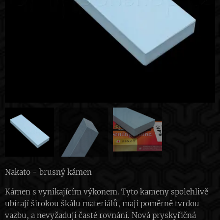
Nakato - brusný kámen
Kámen s vynikajícím výkonem. Tyto kameny spolehlivě
ubírají širokou škálu materiálů, mají poměrně tvrdou
vazbu, a nevyžadují časté rovnání. Nová pryskyřičná