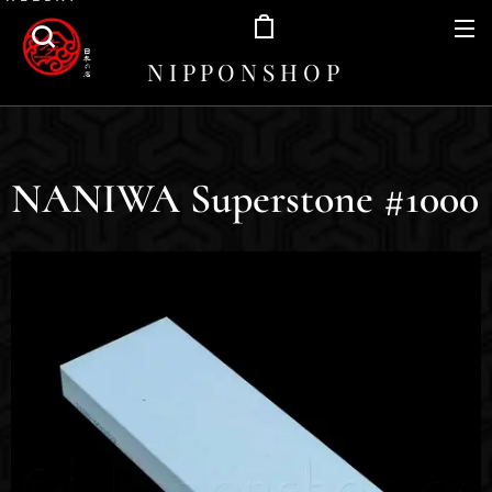
N I P P O N S H O P
NANIWA Superstone #1000